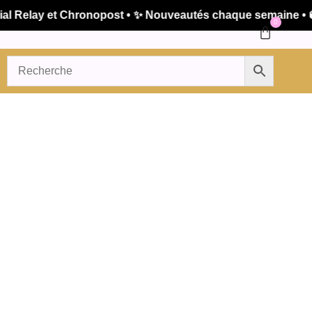
Relay et Chronopost • ✨ Nouveautés chaque semaine • 🚚 E
0