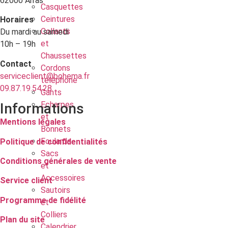
62000 Arras
Casquettes
Ceintures
Horaires
Collants
Du mardi au samedi
et
10h – 19h
Chaussettes
Contact
Cordons
serviceclient@bohema.fr
téléphone
09.87.19.54.28
Gants
Echarpes
Informations
et
Mentions légales
Bonnets
Foulards
Politique de confidentialités
Sacs
Conditions générales de vente
et
Accessoires
Service client
Sautoirs
Programme de fidélité
et
Colliers
Plan du site
Calendrier