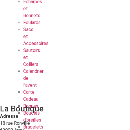
Echarpes
et
Bonnets
Foulards
Sacs
et
Accessoires
Sautoirs
et
Colliers
Calendrier
de
l’avent
Carte
Cadeau
Bagues
La Boutique
Boucles
Adresse
d’oreilles
18 rue Ronville
Bracelets