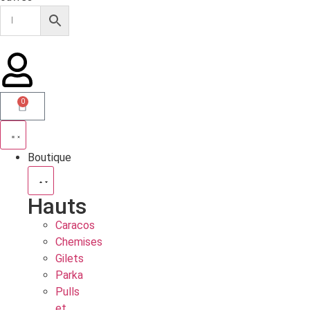
0
Boutique
Hauts
Caracos
Chemises
Gilets
Parka
Pulls
et