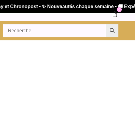
t Chronopost • ✨ Nouveautés chaque semaine • 🚚 Expéditi
0