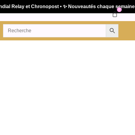
l Relay et Chronopost • ✨ Nouveautés chaque semaine • 🚚
0