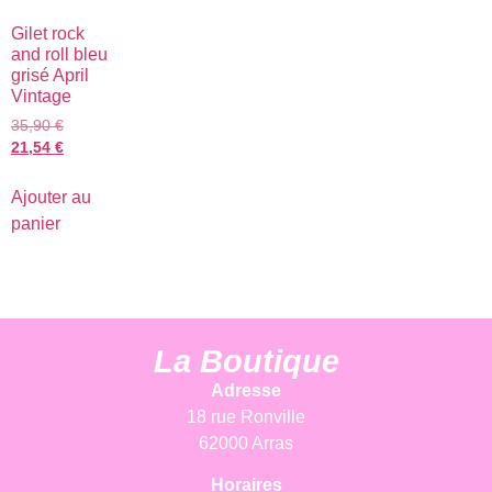
Gilet rock
and roll bleu
grisé April
Vintage
35,90
€
21,54
€
Ajouter au
panier
La Boutique
Adresse
18 rue Ronville
62000 Arras
Horaires