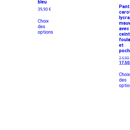
bleu
Pant
39,90
€
caro
lycra
Choix
mau
des
avec
options
cein
foul
et
poch
24,90
17,5
Choix
des
optio