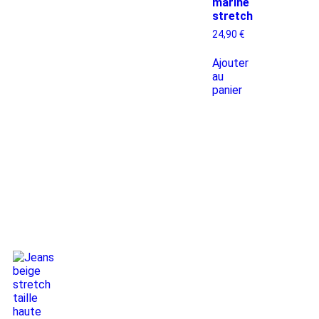
marine
stretch
24,90
€
Ajouter
au
panier