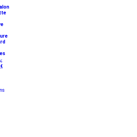
alon
tte
ve
ture
ard
es
€
0
€
ns