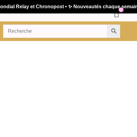
ial Relay et Chronopost • ✨ Nouveautés chaque semaine • 
0