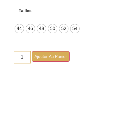
Tailles
44
46
48
50
52
54
Ajouter Au Panier