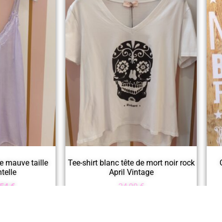
e mauve taille
Tee-shirt blanc tête de mort noir rock
telle
April Vintage
,54
€
24,90
€
panier
Ajouter au panier