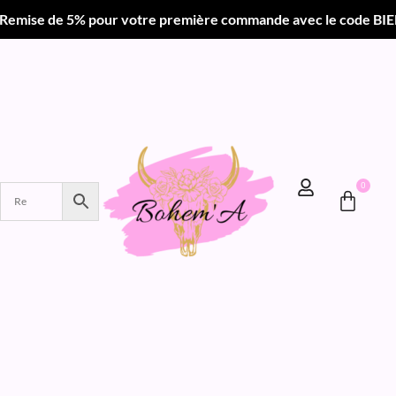
r votre première commande avec le code BIENVENUE •
Livr
0