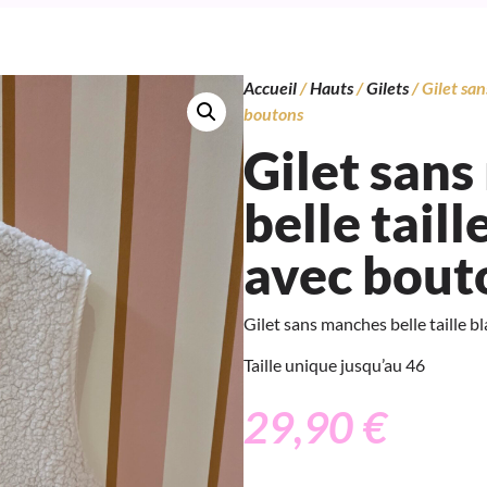
Accueil
/
Hauts
/
Gilets
/ Gilet san
boutons
Gilet san
belle taill
avec bout
Gilet sans manches belle taille 
Taille unique jusqu’au 46
29,90
€