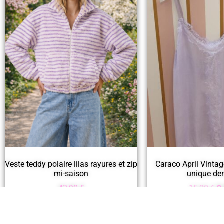
Veste teddy polaire lilas rayures et zip
Caraco April Vintag
mi-saison
unique den
42,90
€
15,90
€
9
Choix des options
Ajouter au 