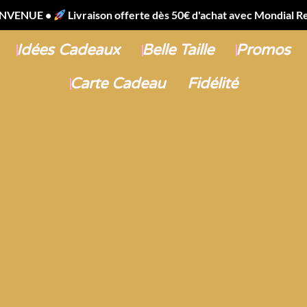
Boutique
Vêtements filles
aison offerte dès 50€ d'achat avec Mondial Relay et Chronopos
Idées Cadeaux
Belle Taille
Promos
Carte Cadeau
Fidélité