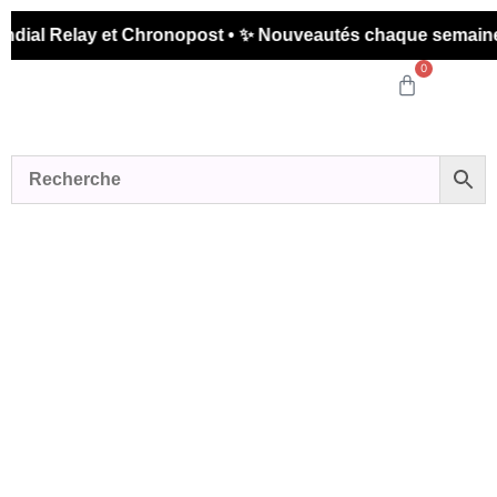
l Relay et Chronopost • ✨ Nouveautés chaque semaine • 🚚
0