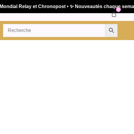
dial Relay et Chronopost • ✨ Nouveautés chaque semaine •
0