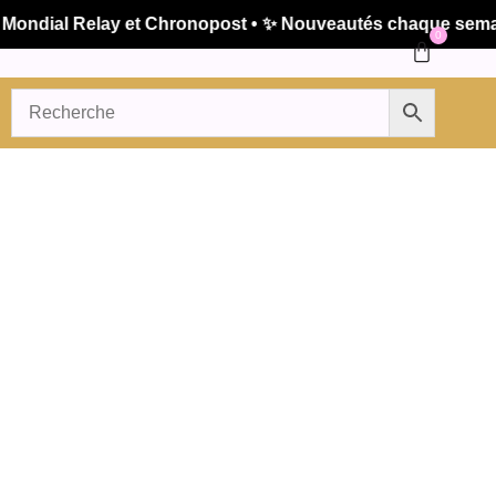
dial Relay et Chronopost • ✨ Nouveautés chaque semaine •
0