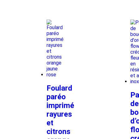
Foulard
Pa
paréo
de
imprimé
bo
rayures
d’
et
fl
citrons
cr