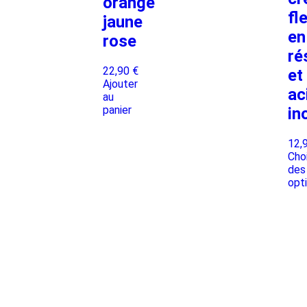
orange
fl
jaune
en
rose
ré
22,90
€
et
Ajouter
ac
au
panier
in
12,
Cho
des
opt