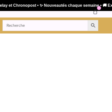
y et Chronopost • ✨ Nouveautés chaque semaine • 🚚 Expédi
0