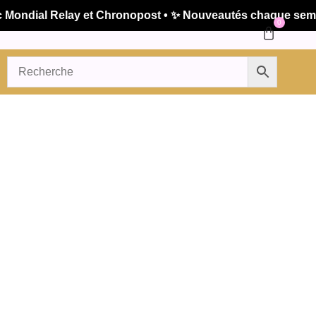
ndial Relay et Chronopost • ✨ Nouveautés chaque semaine 
0