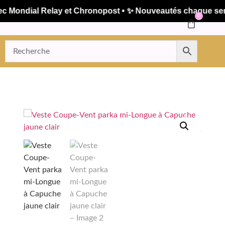
ndial Relay et Chronopost • ✨ Nouveautés chaque semaine 
0