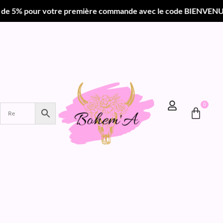
e première commande avec le code BIENVENUE •
Livraison o
0