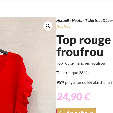
Accueil
/
Hauts
/
T-shirts et Déba
froufrou
Top rouge
froufrou
Top rouge manches froufrou
Taille unique 36/44
95% polyester et 5% élasthane, fl
24,90
€
Ajouter Au Panier