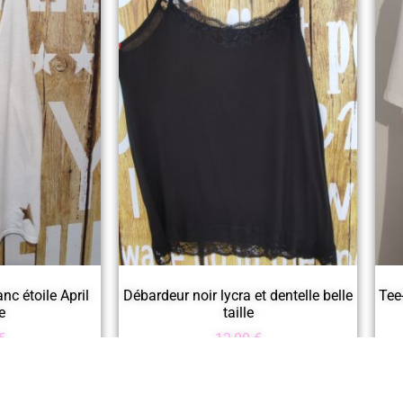
nc étoile April
Débardeur noir lycra et dentelle belle
Tee
e
taille
€
12,00
€
panier
Ajouter au panier