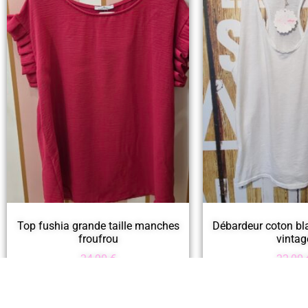
Top fushia grande taille manches
Débardeur coton bla
froufrou
vintag
24,90
€
22,00
Ajouter au panier
Ajouter au 