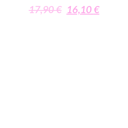
17,90
€
16,10
€