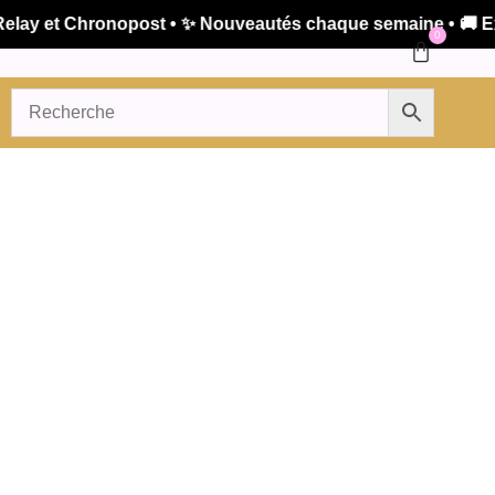
y et Chronopost • ✨ Nouveautés chaque semaine • 🚚 Expéd
0