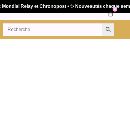
ndial Relay et Chronopost • ✨ Nouveautés chaque semaine 
0