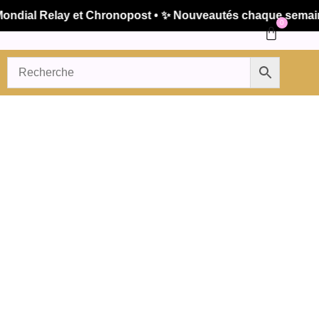
ial Relay et Chronopost • ✨ Nouveautés chaque semaine • 
0