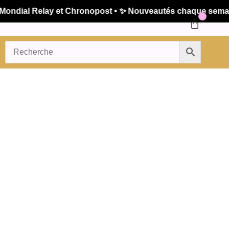
dial Relay et Chronopost • ✨ Nouveautés chaque semaine •
0