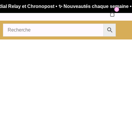
 Relay et Chronopost • ✨ Nouveautés chaque semaine • 🚚 
0