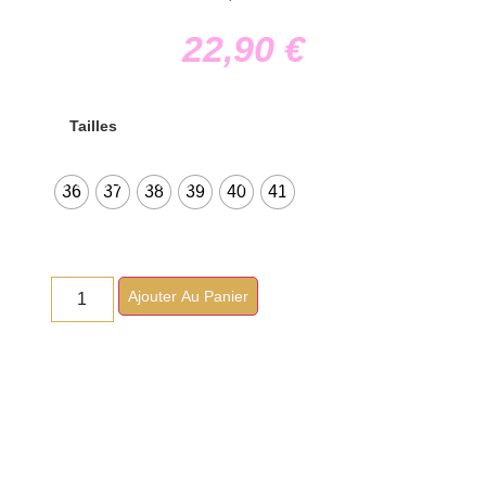
22,90
€
Tailles
36
37
38
39
40
41
Ajouter Au Panier