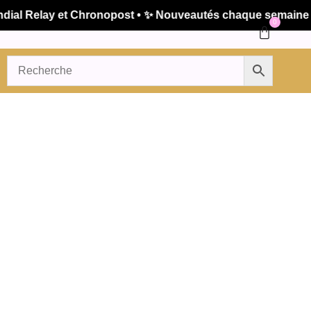
l Relay et Chronopost • ✨ Nouveautés chaque semaine • 🚚
0