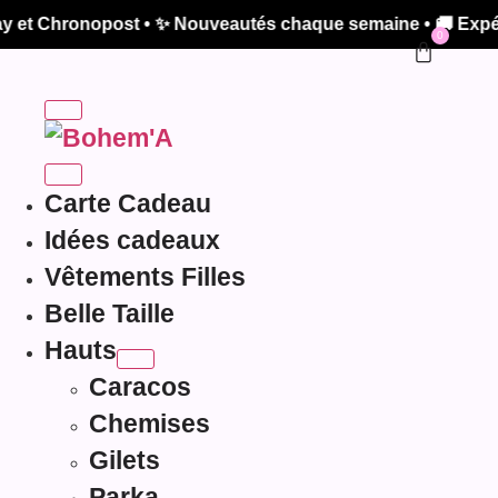
hronopost • ✨ Nouveautés chaque semaine • 🚚 Expédition 
0
Carte Cadeau
Idées cadeaux
Vêtements Filles
Belle Taille
Hauts
Caracos
Chemises
Gilets
Parka