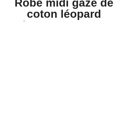
Robe midi gaze de
coton léopard
jaune et orange
fluo
Robe midi gaze de coton léopard jaune et
orange fluo
Taille unique jusqu’au 46/48
28,90
€