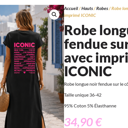
Accueil
/
Hauts
/
Robes
/ Robe lon
imprimé ICONIC
Robe long
fendue sur
avec impr
ICONIC
Robe longue noir fendue sur le 
Taille unique 36-42
95% Coton 5% Élasthanne
34,90
€