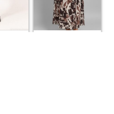
lage bras 42/44
Robe longue grande taille motifs
marron
€
32,90
€
panier
Ajouter au panier
ue
I
Polit