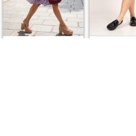
Robe courte April Vintage petites
Combishort noir voi
fleurs
35,90
42,90
€
Ajouter au panier
Ajouter au 
La Boutiq
Adresse
18 rue Ronville
62000 Arras