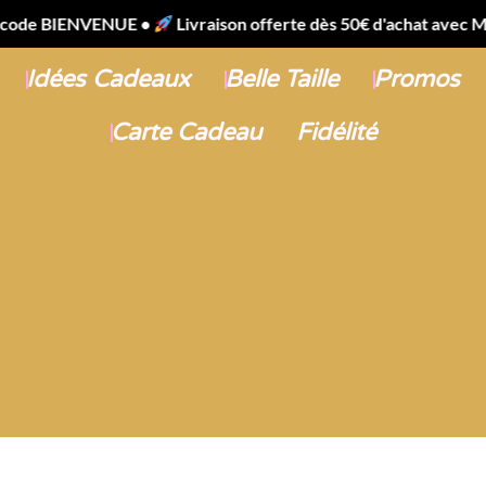
Boutique
Vêtements filles
ENUE •
Livraison offerte dès 50€ d'achat avec Mondial Relay 
Idées Cadeaux
Belle Taille
Promos
Carte Cadeau
Fidélité