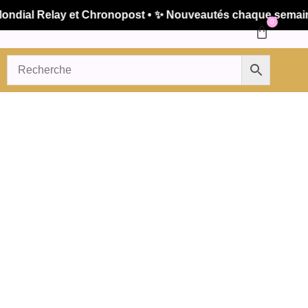
l Relay et Chronopost • ✨ Nouveautés chaque semaine • 🚚
0