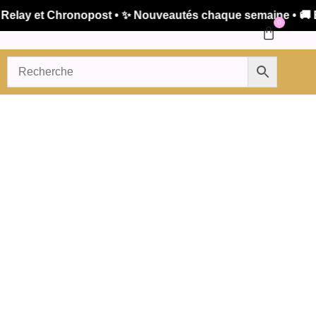
lay et Chronopost • ✨ Nouveautés chaque semaine • 🚚 Expé
0