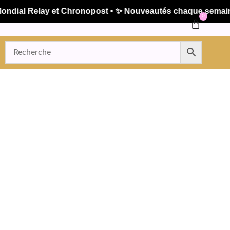
ial Relay et Chronopost • ✨ Nouveautés chaque semaine • 
0