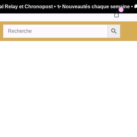
elay et Chronopost • ✨ Nouveautés chaque semaine • 🚚 Ex
0