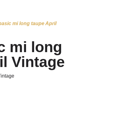
 basic mi long taupe April
c mi long
il Vintage
Vintage