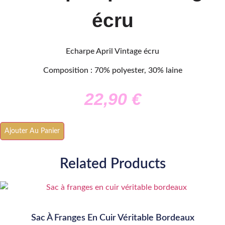
écru
Echarpe April Vintage écru
Composition : 70% polyester, 30% laine
22,90
€
quantité
Ajouter Au Panier
de
Echarpe
April
Vintage
Related Products
écru
Sac À Franges En Cuir Véritable Bordeaux