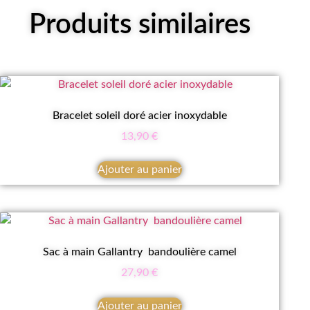
Vintage
Produits similaires
écru
Bracelet soleil doré acier inoxydable
13,90
€
Ajouter au panier
Sac à main Gallantry bandoulière camel
27,90
€
Ajouter au panier