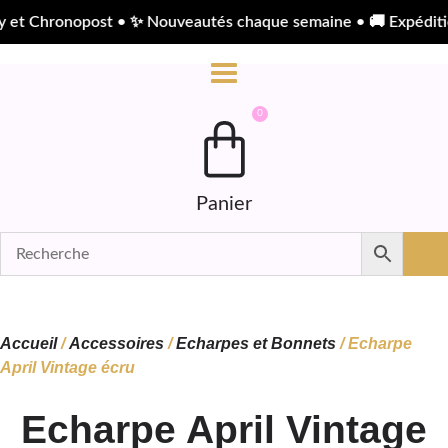
Aller
post • ✨ Nouveautés chaque semaine • 🚚 Expédition en 48h j
au
contenu
0
Panier
Accueil
/
Accessoires
/
Echarpes et Bonnets
/ Echarpe
April Vintage écru
Echarpe April Vintage