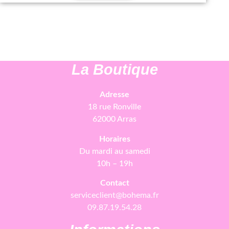
La Boutique
Adresse
18 rue Ronville
62000 Arras
Horaires
Du mardi au samedi
10h – 19h
Contact
serviceclient@bohema.fr
09.87.19.54.28