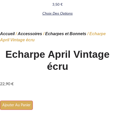
3,50
€
Ce
Choix Des Options
produit
a
plusieurs
Accueil
/
Accessoires
/
Echarpes et Bonnets
/ Echarpe
variations.
April Vintage écru
Les
options
Echarpe April Vintage
peuvent
être
écru
choisies
sur
la
22,90
€
page
du
produit
quantité
Ajouter Au Panier
de
Echarpe
April