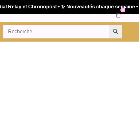
elay et Chronopost • ✨ Nouveautés chaque semaine • 🚚 Ex
0