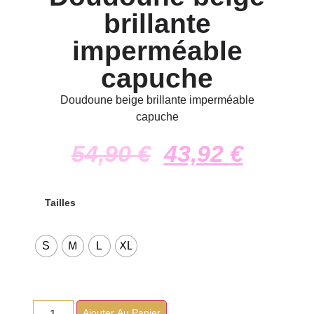
brillante
imperméable
capuche
Doudoune beige brillante imperméable
capuche
54,90
€
43,92
€
Tailles
S
M
L
XL
Ajouter Au Panier