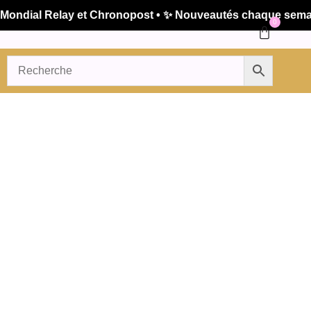
ndial Relay et Chronopost • ✨ Nouveautés chaque semaine 
0