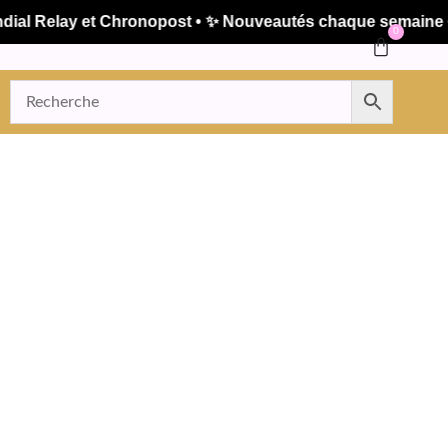
 Relay et Chronopost • ✨ Nouveautés chaque semaine • 🚚 
0