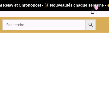
Relay et Chronopost •
Nouveautés chaque semaine •
E
0