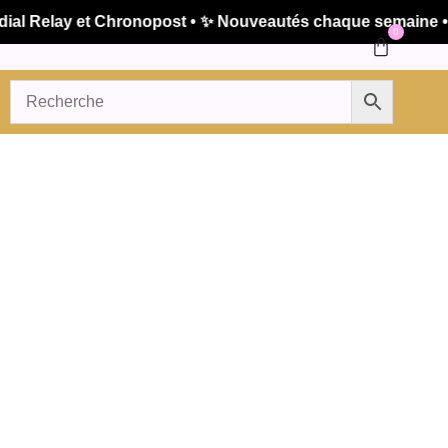
 Relay et Chronopost • ✨ Nouveautés chaque semaine • 🚚 
0