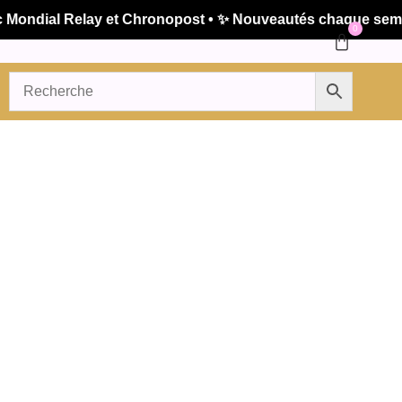
ndial Relay et Chronopost • ✨ Nouveautés chaque semaine 
0