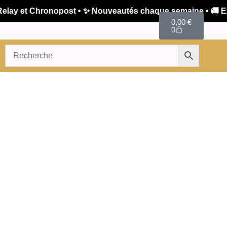
y et Chronopost • ✨ Nouveautés chaque semaine • 🚚 Expéd
0,00
€
0