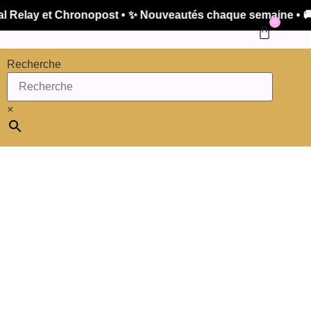
elay et Chronopost • ✨ Nouveautés chaque semaine • 🚚 Ex
0
Recherche
×