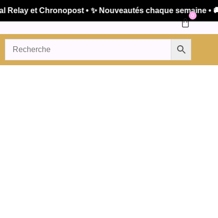
elay et Chronopost • ✨ Nouveautés chaque semaine • 🚚 Ex
0